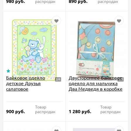
980
руб.
890
руб.
распродан
распродан
Байковое одеяло
Двустороннее байковое
детское Друзья
одеяло для мальчика
салатовое
Два Медведя в коробке
Товар
Товар
900
руб.
1 280
руб.
распродан
распродан