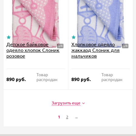
Детское байковое
Хлопковое одеяло
одеяло хлопок Слоник
жаккард Слоник для
розовое
мальчиков
Товар
Товар
890
руб.
890
руб.
распродан
распродан
Загрузить еще
1
2
→