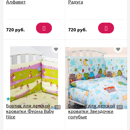
Алфавит
Радуга
720
руб.
720
руб.
Бортик для детской
Бортики для детской
кроватки Ферма Baby
кроватки Звездочки
Nice
голубые