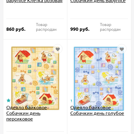
babyNice Клетка розовая
Собачкин день BabyNice
Товар
Товар
860
руб.
990
руб.
распродан
распродан
Одеяло байковое
Одеяло байковое
Собачкин день
Собачкин день голубое
персиковое