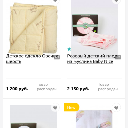
Детское одеяло Овечья
Розовый детский плед
шерсть
из муслина Baby Nice
Товар
Товар
1 200
руб.
2 150
руб.
распродан
распродан
New!