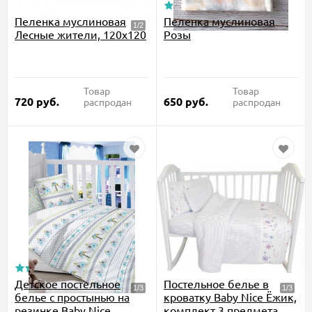
Пеленка муслиновая
Пеленка муслиновая
Лесные жители, 120x120
Розы
Товар
Товар
720
руб.
650
руб.
распродан
распродан
Детское постельное
Постельное белье в
белье с простынью на
кроватку Baby Nice Ёжик,
резинке Baby Nice
комплект 3 предмета