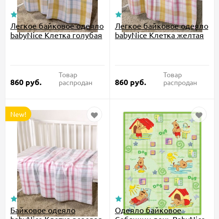
Легкое байковое одеяло
Легкое байковое одеяло
babyNice Клетка голубая
babyNice Клетка желтая
Товар
Товар
860
руб.
860
руб.
распродан
распродан
New!
Байковое одеяло
Одеяло байковое