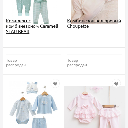
Комплект с
Комбинезон велюровый
комбинезоном Caramell
Choupette
STAR BEAR
Товар
Товар
распродан
распродан