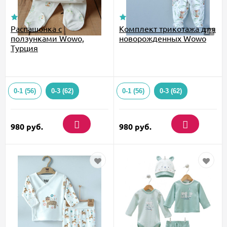
Распашонка с
Комплект трикотажа для
ползунками Wowo,
новорожденных Wowo
Турция
0-1 (56)
0-3 (62)
0-1 (56)
0-3 (62)
980
руб.
980
руб.