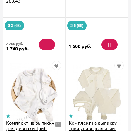
288.43
0-3 (62)
3-6 (68)
2 200
руб.
1 600
руб.
1 740
руб.
Комплект на выписку
Комплект на выписку
для девочки ТриЯ
Трия универсальный,