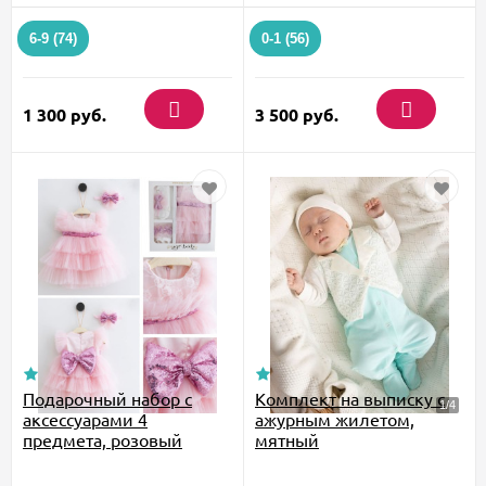
6-9 (74)
0-1 (56)
1 300
руб.
3 500
руб.
Подарочный набор с
Комплект на выписку с
аксессуарами 4
ажурным жилетом,
предмета, розовый
мятный