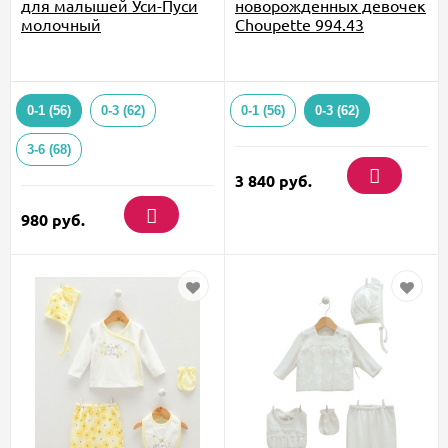
для малышей Уси-Пуси
новорожденных девочек
молочный
Choupette 994.43
0-1 (56)
0-3 (62)
0-1 (56)
0-3 (62)
3-6 (68)
3 840
руб.
980
руб.