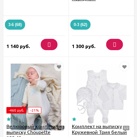
3-6 (68)
0-3 (62)
1 140
руб.
1 300
руб.
-460
руб.
-21%
Велюровый комплект на
Комплект на выписку
выписку Choupette
Кружевной Трия белый