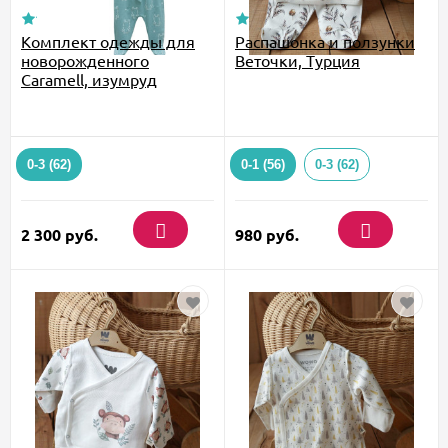
Комплект одежды для
Распашонка и ползунки
новорожденного
Веточки, Турция
Caramell, изумруд
0-3 (62)
0-1 (56)
0-3 (62)
2 300
руб.
980
руб.