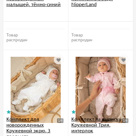
малышей, тёмно-синий
NipperLand
Товар
Товар
распродан
распродан
Комплект для
Комплект на выписку
новорожденных
Кружевной Трия,
Кружевной экрю, 3
интерлок
предмета