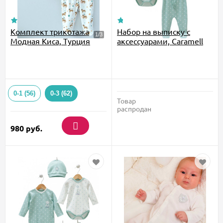
Комплект трикотажа
Набор на выписку с
Модная Киса, Турция
аксессуарами, Caramell
0-1 (56)
0-3 (62)
Товар
распродан
980
руб.