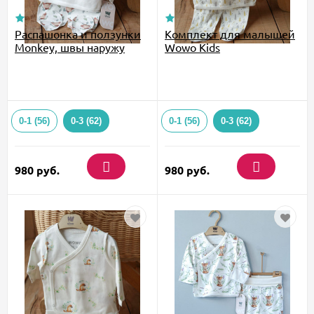
Распашонка и ползунки
Комплект для малышей
Monkey, швы наружу
Wowo Kids
0-1 (56)
0-3 (62)
0-1 (56)
0-3 (62)
980
руб.
980
руб.