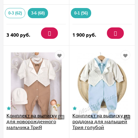
0-3 (62)
3-6 (68)
0-1 (56)
3 400
руб.
1 900
руб.
Комплект на выписку
Комплект на выписку из
для новорожденного
роддома для малышей
мальчика ТриЯ
Трия голубой