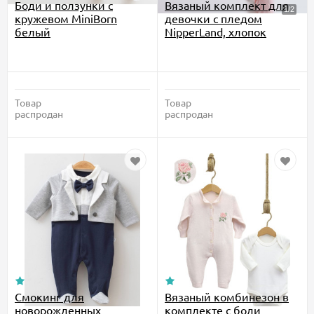
Боди и ползунки с
Вязаный комплект для
кружевом MiniBorn
девочки с пледом
белый
NipperLand, хлопок
Товар
Товар
распродан
распродан
Смокинг для
Вязаный комбинезон в
новорожденных
комплекте с боди