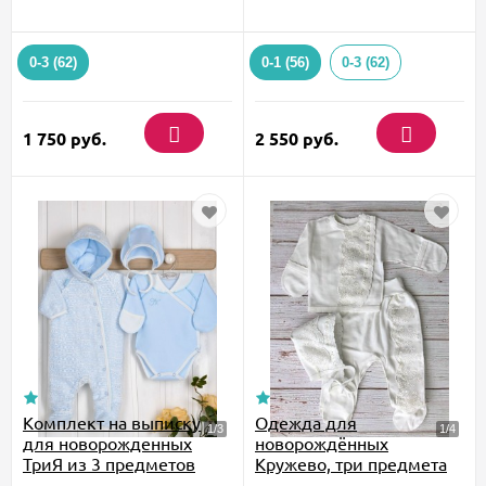
0-3 (62)
0-1 (56)
0-3 (62)
1 750
руб.
2 550
руб.
Комплект на выписку
Одежда для
для новорожденных
новорождённых
ТриЯ из 3 предметов
Кружево, три предмета