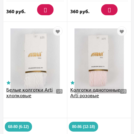
360
руб.
360
руб.
Белые колготки Arti
Колготки однотонные
хлопковые
Arti розовые
68-80 (6-12)
80-86 (12-18)