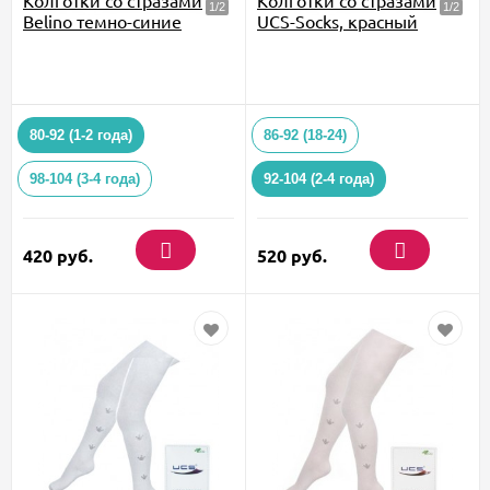
Belino темно-синие
UCS-Socks, красный
80-92 (1-2 года)
86-92 (18-24)
98-104 (3-4 года)
92-104 (2-4 года)
420
руб.
520
руб.