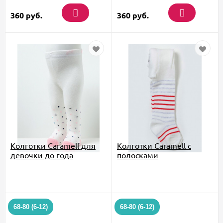
360
руб.
360
руб.
Колготки Caramell для
Колготки Caramell с
девочки до года
полосками
68-80 (6-12)
68-80 (6-12)