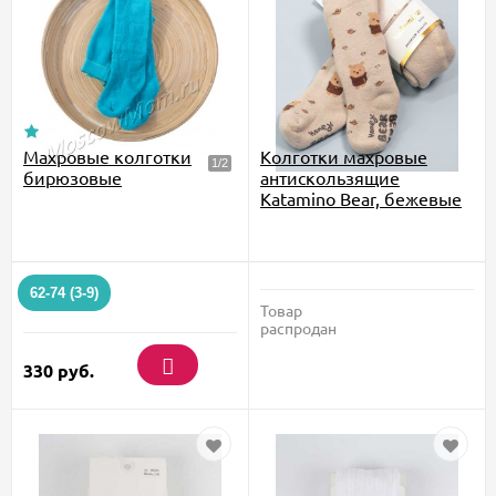
Махровые колготки
Колготки махровые
бирюзовые
антискользящие
Katamino Bear, бежевые
62-74 (3-9)
Товар
распродан
330
руб.