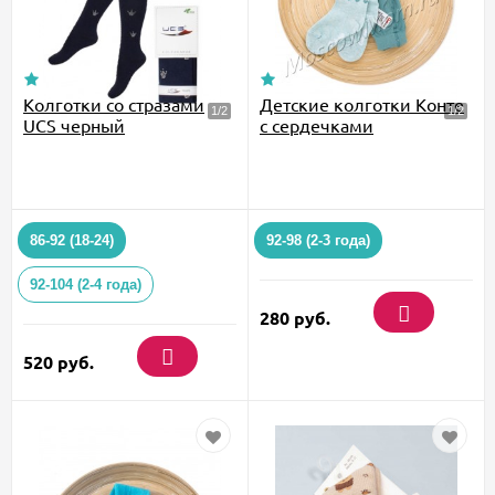
Колготки со стразами
Детские колготки Конте
UCS черный
с сердечками
86-92 (18-24)
92-98 (2-3 года)
92-104 (2-4 года)
280
руб.
520
руб.