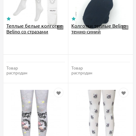
Теплые белые колготки
Колготки теплые Belino
Belino со стразами
темно-синий
Товар
Товар
распродан
распродан