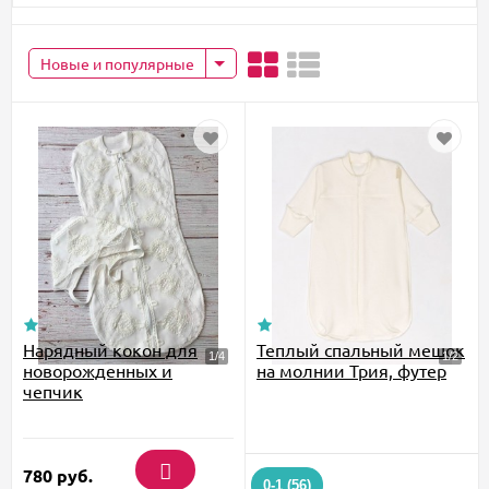
Новые и популярные
Нарядный кокон для
Теплый спальный мешок
новорожденных и
на молнии Трия, футер
чепчик
780
руб.
0-1 (56)