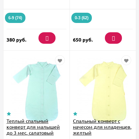
6-9 (74)
0-3 (62)
380
руб.
650
руб.
Теплый спальный
Спальный конверт с
конверт для малышей
начесом для младенцев,
до 3 мес, салатовый
желтый