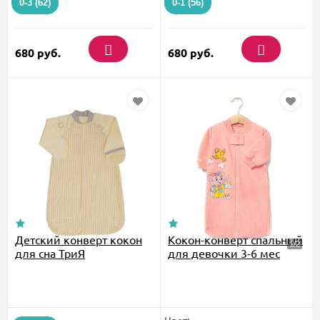
0-3 (62)
0-1 (56)
680
руб.
680
руб.
Детский конверт кокон
Кокон-конверт спальный
для сна ТриЯ
для девочки 3-6 мес