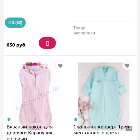
0-3 (62)
Товар
распродан
650
руб.
Вязаный кокон для
Спальник-конверт Трия
девочки Карапузик
ментолового цвета
розовый