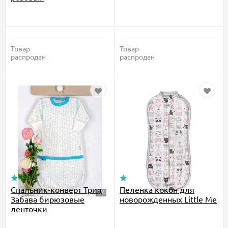
Товар
Товар
распродан
распродан
Спальник-конверт Трия
Пеленка кокон для
Забава бирюзовые
новорожденных Little Me
ленточки