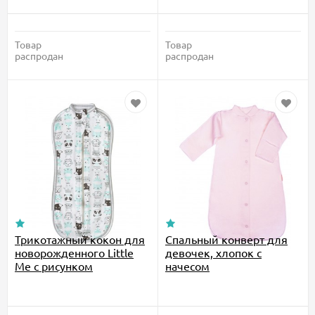
Товар
Товар
распродан
распродан
Трикотажный кокон для
Спальный конверт для
новорожденного Little
девочек, хлопок с
Me с рисунком
начесом