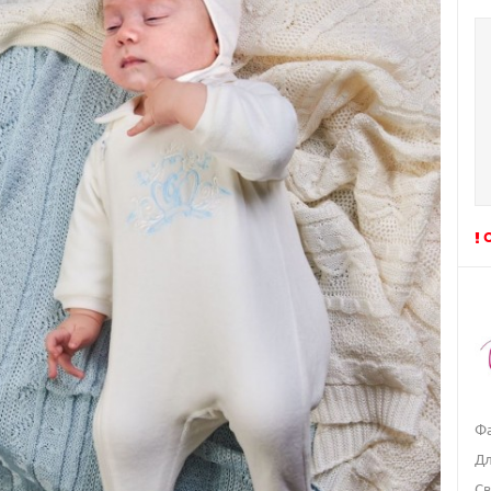
Фа
Дл
Св