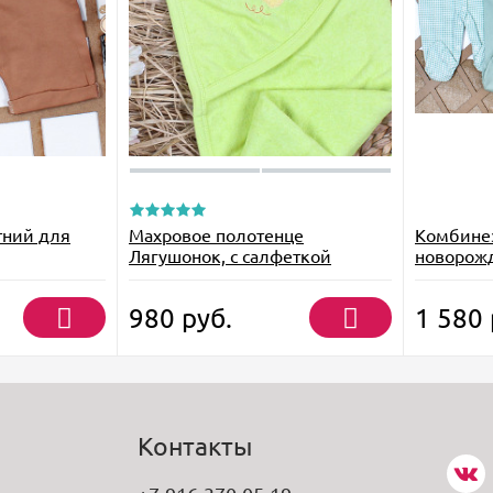
тний для
Махровое полотенце
Комбине
Лягушонок, с салфеткой
новорожд
980
руб.
1 580
Контакты