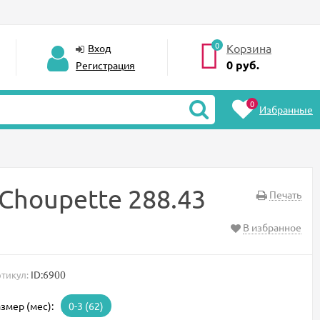
0
Корзина
Вход
0
руб.
Регистрация
0
Избранные
Choupette 288.43
Печать
В избранное
ID:6900
тикул:
змер (мес):
0-3 (62)