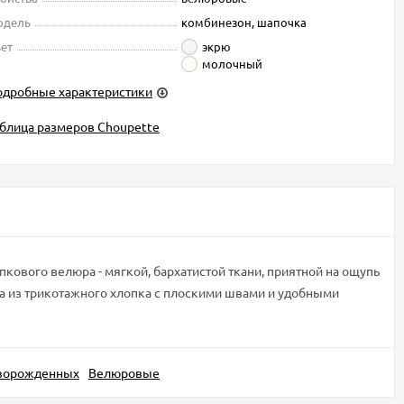
одель
комбинезон, шапочка
ет
экрю
молочный
одробные характеристики
блица размеров Choupette
кового велюра - мягкой, бархатистой ткани, приятной на ощупь
ка из трикотажного хлопка с плоскими швами и удобными
ворожденных
Велюровые