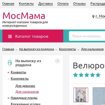
Главная
Контакты
Доставка
Оплата
Отзывы
Распрода
МосМама
г. Мо
Интернет-магазин товаров для
новорожденных
Каталог товаров
Главная
→
На выписку из роддома
→
Комплекты
→
Для мальчиков
На выписку из
Велюров
роддома
Конверты
Комплекты
Для девочек
Для мальчиков
Нарядные пледы
Кружевные уголки