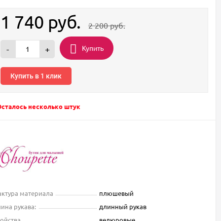
1 740
руб.
2 200
руб.
Купить
-
+
Купить в 1 клик
Осталось несколько штук
ктура материала
плюшевый
ина рукава:
длинный рукав
ойства
велюровые