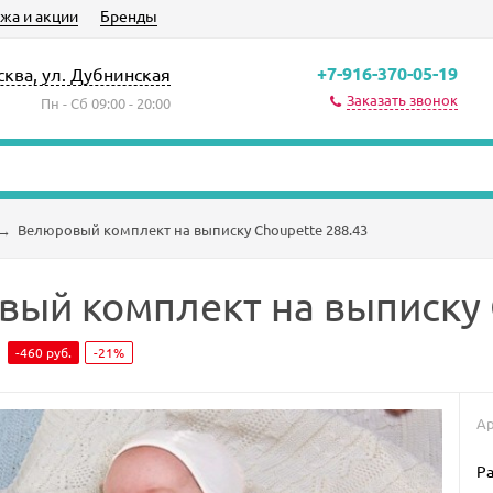
жа и акции
Бренды
+7-916-370-05-19
сква, ул. Дубнинская
Заказать звонок
Пн - Сб 09:00 - 20:00
→
Велюровый комплект на выписку Choupette 288.43
ый комплект на выписку 
-460
руб.
-21%
Ар
Ра