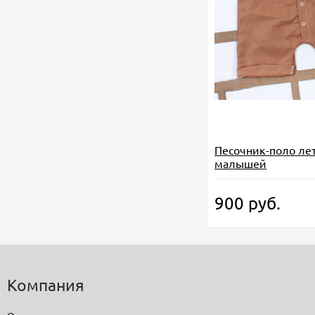
Песочник-поло ле
малышей
900
руб.
Компания