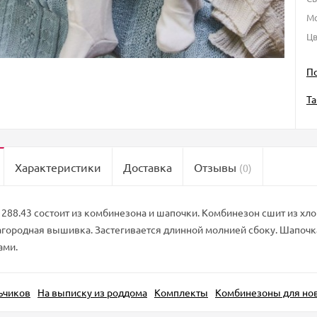
М
Цв
П
Та
Характеристики
Доставка
Отзывы
(0)
288.43 состоит из комбинезона и шапочки. Комбинезон сшит из хлоп
благородная вышивка. Застегивается длинной молнией сбоку. Шапоч
ами.
ьчиков
На выписку из роддома
Комплекты
Комбинезоны для но