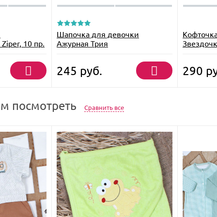
й
Шапочка для девочки
Кофточка
iper, 10 пр.
Ажурная Трия
Звездочк
245
руб.
290
ру
м посмотреть
Сравнить все