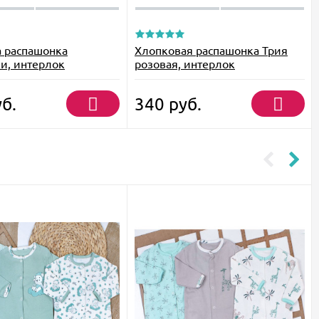
 распашонка
Хлопковая распашонка Трия
и, интерлок
розовая, интерлок
б.
340
руб.