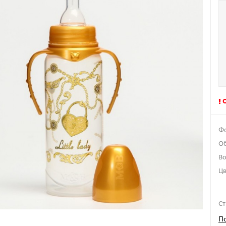
Фо
Об
Во
Цв
Ст
П