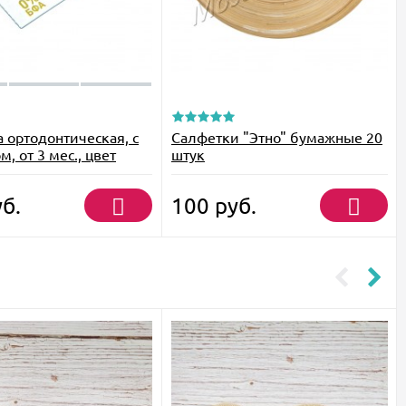
 ортодонтическая, с
Салфетки "Этно" бумажные 20
, от 3 мес., цвет
штук
б.
100
руб.