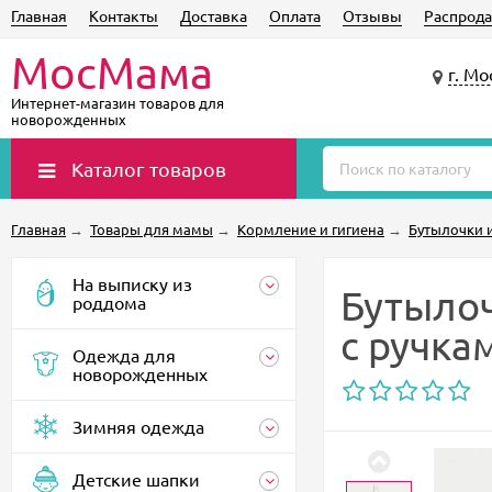
Главная
Контакты
Доставка
Оплата
Отзывы
Распрода
МосМама
г. Мо
Интернет-магазин товаров для
новорожденных
Каталог товаров
Главная
→
Товары для мамы
→
Кормление и гигиена
→
Бутылочки и
На выписку из
Бутылоч
роддома
с ручка
Одежда для
новорожденных
Зимняя одежда
Детские шапки