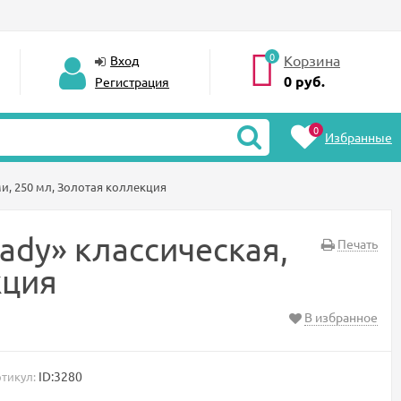
0
Корзина
Вход
0
руб.
Регистрация
0
Избранные
ми, 250 мл, Золотая коллекция
lady» классическая,
Печать
кция
В избранное
ID:3280
тикул: