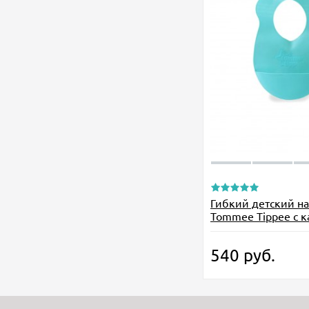
Гибкий детский н
Tommee Tippee с 
540
руб.