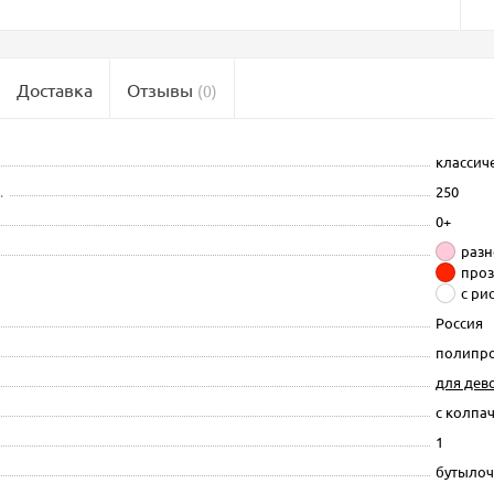
Доставка
Отзывы
(0)
классич
.
250
0+
раз
про
с ри
Россия
полипро
для дев
с колпа
1
бутылоч