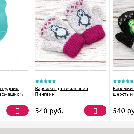
агрудник
Варежки для малышей
Варежки
кармашком
Пингвин
шерсть и
540
руб.
540
ру