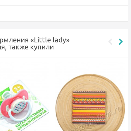
мления «Little lady»
ия, также купили