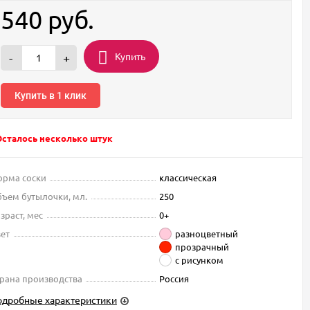
540
руб.
Купить
-
+
Купить в 1 клик
Осталось несколько штук
рма соски
классическая
ъем бутылочки, мл.
250
зраст, мес
0+
ет
разноцветный
прозрачный
с рисунком
рана производства
Россия
одробные характеристики