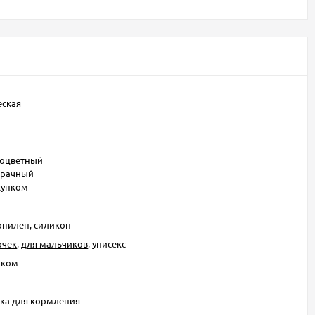
еская
ноцветный
зрачный
сунком
пилен, силикон
очек
,
для мальчиков
, унисекс
чком
ка для кормления