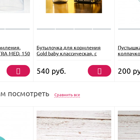
рмления,
Бутылочка для кормления
Пустышка
TRA MED, 150
Gold baby классическая, с
колпачком
ручками, 250 мл, Золотая
розовый
коллекция
540
руб.
200
ру
м посмотреть
Сравнить все