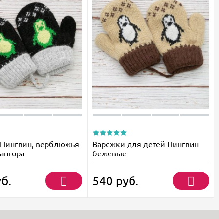
 Пингвин, верблюжья
Варежки для детей Пингвин
 ангора
бежевые
б.
540
руб.