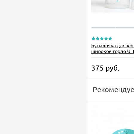
Бутылочка для ко
широкое горло UL
мл., от 0 мес.
375
руб.
Рекомендуе