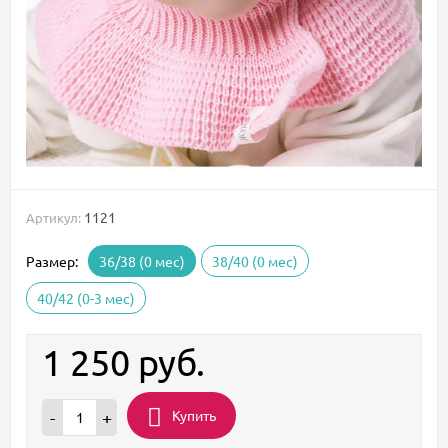
1121
Артикул:
Размер:
36/38 (0 мес)
38/40 (0 мес)
40/42 (0-3 мес)
1 250
руб.
Купить
-
+