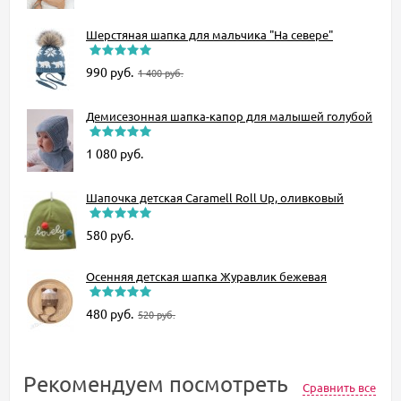
Шерстяная шапка для мальчика "На севере"
990
руб.
1 400
руб.
Демисезонная шапка-капор для малышей голубой
1 080
руб.
Шапочка детская Caramell Roll Up, оливковый
580
руб.
Осенняя детская шапка Журавлик бежевая
480
руб.
520
руб.
Рекомендуем посмотреть
Сравнить все