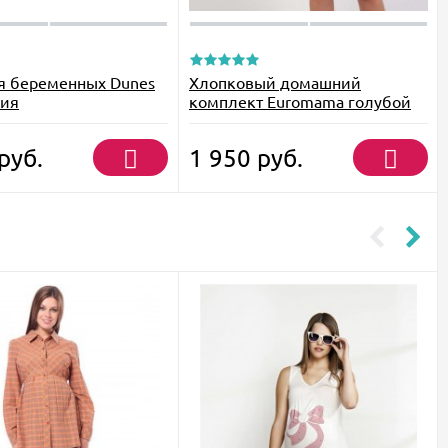
я беременных Dunes
Хлопковый домашний
сия
комплект Euromama голубой
руб.
1 950
руб.