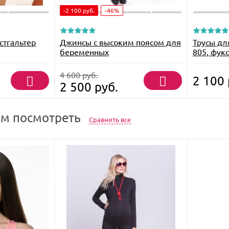
-2 100
руб.
-46%
стгальтер
Джинсы с высоким поясом для
Трусы дл
беременных
805, фук
4 600
руб.
2 100
2 500
руб.
м посмотреть
Сравнить все