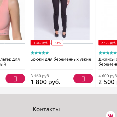
-1 360
руб.
-43%
-2 100
руб.
льтер для
Брюки для беременных узкие
Джинсы с
вый
беремен
3 160
руб.
4 600
руб
1 800
руб.
2 500
Контакты