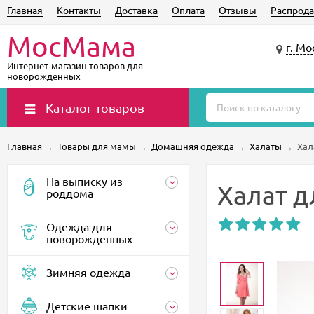
Главная
Контакты
Доставка
Оплата
Отзывы
Распрода
МосМама
г. Мо
Интернет-магазин товаров для
новорожденных
Каталог товаров
Главная
→
Товары для мамы
→
Домашняя одежда
→
Халаты
→
Хал
На выписку из
Халат д
роддома
Одежда для
новорожденных
Зимняя одежда
Детские шапки