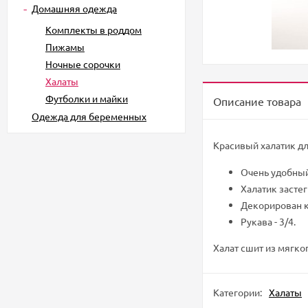
Домашняя одежда
Комплекты в роддом
Пижамы
Ночные сорочки
Халаты
Футболки и майки
Описание товара
Одежда для беременных
Красивый халатик д
Очень удобный
Халатик засте
Декорирован к
Рукава - 3/4.
Халат сшит из мягко
Категории:
Халаты