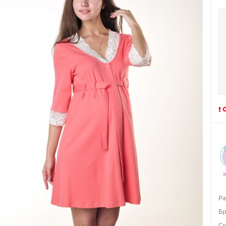
Р
Б
Со