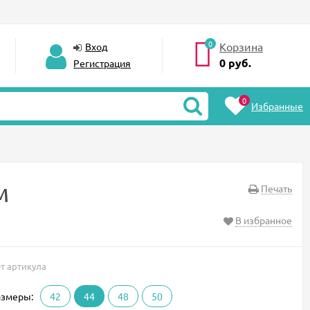
0
Корзина
Вход
0
руб.
Регистрация
0
Избранные
м
Печать
В избранное
т артикула
азмеры:
42
44
48
50