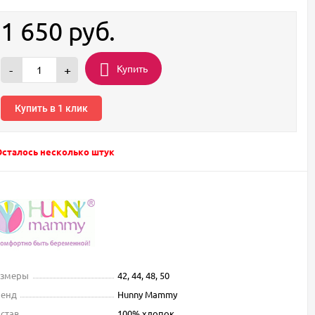
1 650
руб.
Купить
-
+
Купить в 1 клик
Осталось несколько штук
азмеры
42, 44, 48, 50
ренд
Hunny Mammy
став
100% хлопок