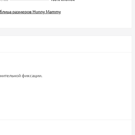
аблица размеров Hunny Mammy
лнительной фиксации.