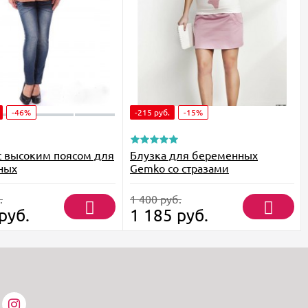
-46%
-215
руб.
-15%
 высоким поясом для
Блузка для беременных
ных
Gemko со стразами
.
1 400
руб.
руб.
1 185
руб.