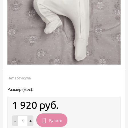
Нет артикула
Размер (мес):
1 920
руб.
Купить
-
+