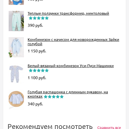
Теплые ползунки трансформер, ментоловый
390
руб.
Комбинезон с начесом для новорожденных Зайки
голубой
1 150
руб.
Белый вязаный комбинезон Уси-Пуси Машинки
1 100
руб.
Голубая распашонка с длинным рукавом, на
кнопках
340
руб.
Рекомендуем посмотреть
Сравнить все