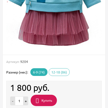
9204
Артикул:
Размер (мес):
6-9 (74)
12-18 (86)
1 800
руб.
Купить
-
+