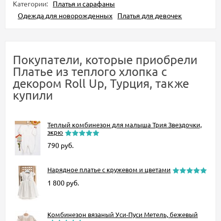
Категории:
Платья и сарафаны
Одежда для новорожденных
Платья для девочек
Покупатели, которые приобрели
Платье из теплого хлопка с
декором Roll Up, Турция, также
купили
Теплый комбинезон для малыша Трия Звездочки,
экрю
790
руб.
Нарядное платье с кружевом и цветами
1 800
руб.
Комбинезон вязаный Уси-Пуси Метель, бежевый