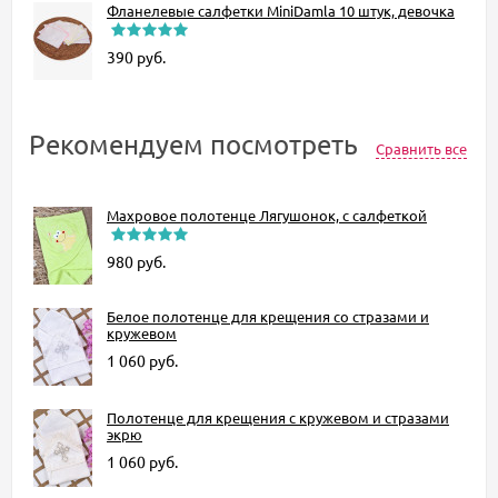
Фланелевые салфетки MiniDamla 10 штук, девочка
390
руб.
Рекомендуем посмотреть
Сравнить все
Махровое полотенце Лягушонок, с салфеткой
980
руб.
Белое полотенце для крещения со стразами и
кружевом
1 060
руб.
Полотенце для крещения с кружевом и стразами
экрю
1 060
руб.