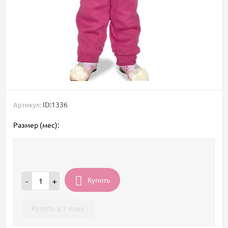
ID:1336
Артикул:
Размер (мес):
Купить
-
+
Купить в 1 клик