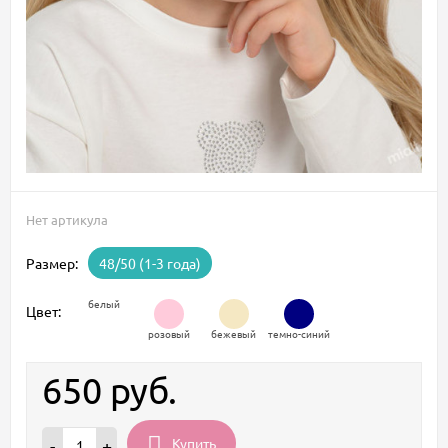
Нет артикула
Размер:
48/50 (1-3 года)
белый
Цвет:
розовый
бежевый
темно-синий
650
руб.
Купить
-
+