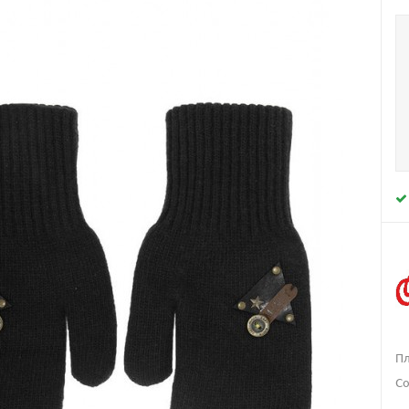
Пл
Со