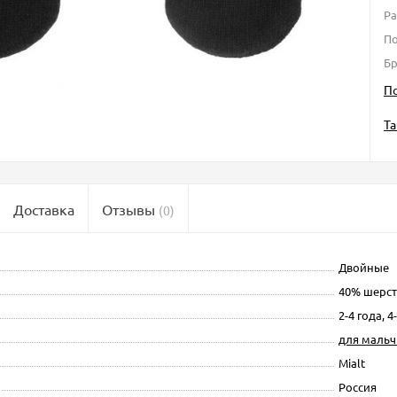
Р
По
Б
П
Та
Доставка
Отзывы
(0)
Двойные
40% шерст
2-4 года, 4
для мальч
Mialt
Россия