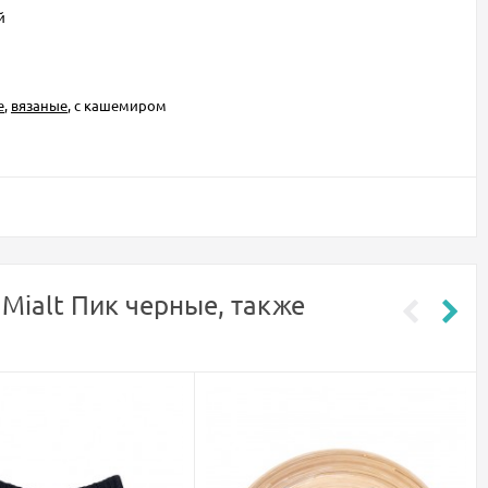
й
е
,
вязаные
, с кашемиром
Mialt Пик черные, также