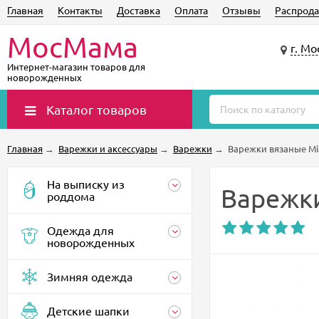
Главная
Контакты
Доставка
Оплата
Отзывы
Распрода
МосМама
г. Мо
Интернет-магазин товаров для
новорожденных
Каталог товаров
Главная
→
Варежки и аксессуары
→
Варежки
→
Варежки вязаные Mi
На выписку из
Варежки
роддома
Одежда для
новорожденных
Зимняя одежда
Детские шапки