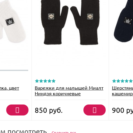
пка, цвет
Варежки для малышей Миалт
Шерстяны
Ниндзя коричневые
кашемиро
синие
850
руб.
900
ру
м посмотреть
Сравнить все