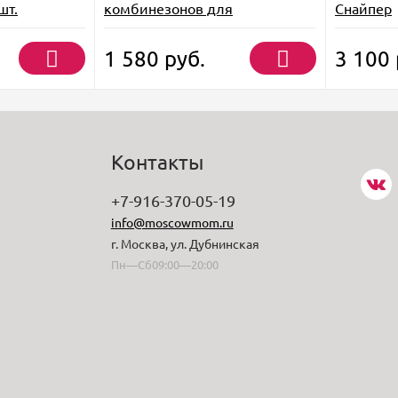
шт.
комбинезонов для
Снайпер
новорожденных
1 580
руб.
3 100
Контакты
+7-916-370-05-19
info@moscowmom.ru
г. Москва, ул. Дубнинская
Пн—Сб09:00—20:00