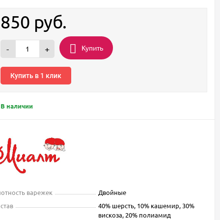
850
руб.
Купить
-
+
Купить в 1 клик
В наличии
отность варежек
Двойные
став
40% шерсть, 10% кашемир, 30%
вискоза, 20% полиамид