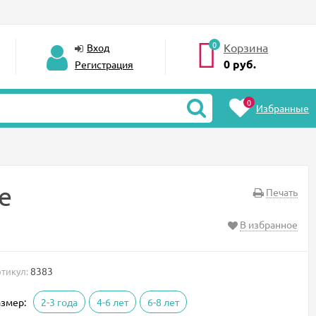
0
Корзина
Вход
0
руб.
Регистрация
0
Избранные
е
Печать
В избранное
8383
тикул:
змер:
2-3 года
4-6 лет
6-8 лет