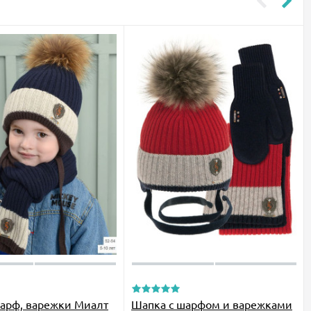
арф, варежки Миалт
Шапка с шарфом и варежками