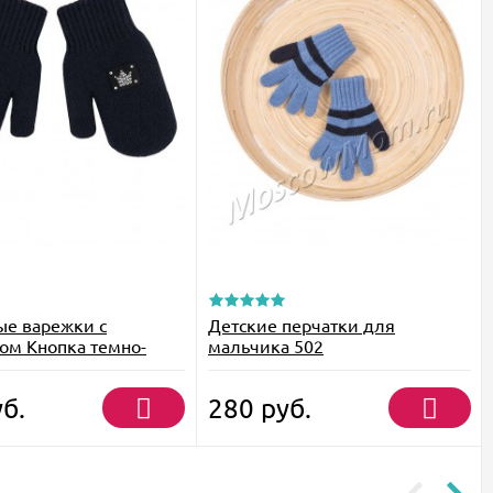
е варежки с
Детские перчатки для
м Кнопка темно-
мальчика 502
б.
280
руб.