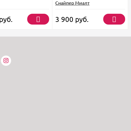
Снайпер Миалт
руб.
3 900
руб.