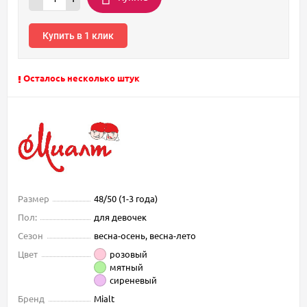
Купить в 1 клик
Осталось несколько штук
Размер
48/50 (1-3 года)
Пол:
для девочек
Сезон
весна-осень, весна-лето
Цвет
розовый
мятный
сиреневый
Бренд
Mialt