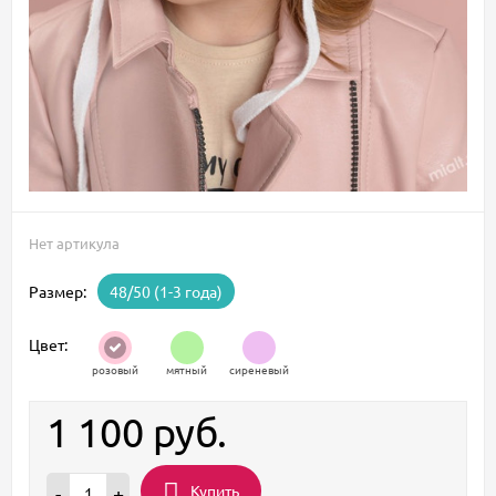
Нет артикула
Размер:
48/50 (1-3 года)
Цвет:
розовый
мятный
сиреневый
1 100
руб.
Купить
-
+