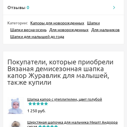
Отзывы
0
Категории:
Капоры для новорожденных
Шапки
Шапки весна-осень
Для новорожденных
Для мальчиков
Шапки для малышей до года
Покупатели, которые приобрели
Вязаная демисезонная шапка
капор Журавлик для малышей,
также купили
Шапка капор с утеплителем, цвет голубой
1 250
руб.
Шерстяная шапочка для мальчика Миалт Андорра
серая