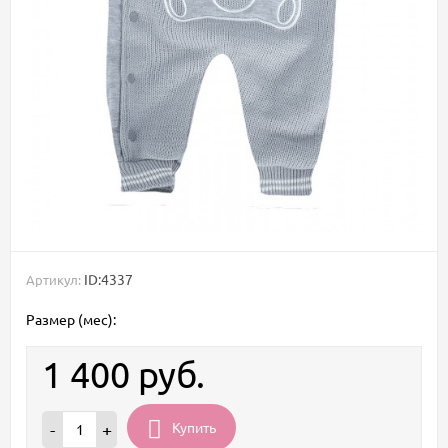
ID:4337
Артикул:
Размер (мес):
1 400
руб.
Купить
-
+