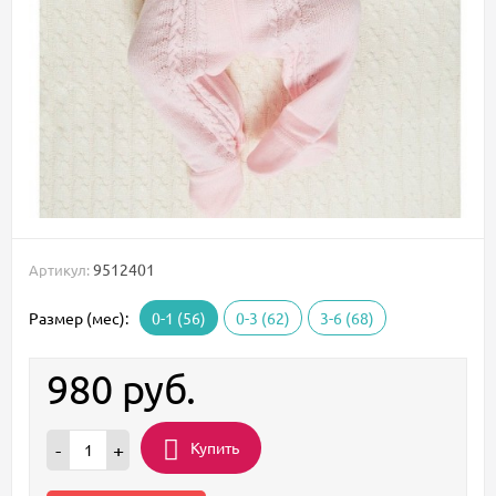
9512401
Артикул:
Размер (мес):
0-1 (56)
0-3 (62)
3-6 (68)
980
руб.
Купить
-
+