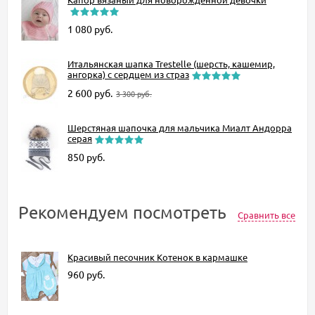
1 080
руб.
Итальянская шапка Trestelle (шерсть, кашемир,
ангорка) с сердцем из страз
2 600
руб.
3 300
руб.
Шерстяная шапочка для мальчика Миалт Андорра
серая
850
руб.
Рекомендуем посмотреть
Сравнить все
Красивый песочник Котенок в кармашке
960
руб.