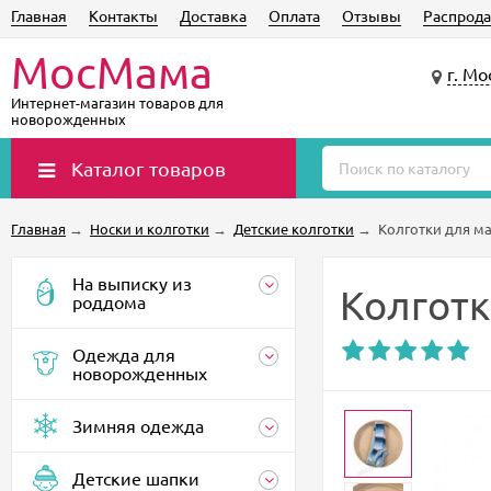
Главная
Контакты
Доставка
Оплата
Отзывы
Распрода
МосМама
г. Мо
Интернет-магазин товаров для
новорожденных
Каталог товаров
Главная
→
Носки и колготки
→
Детские колготки
→
Колготки для м
На выписку из
Колготк
роддома
Одежда для
новорожденных
Зимняя одежда
Детские шапки