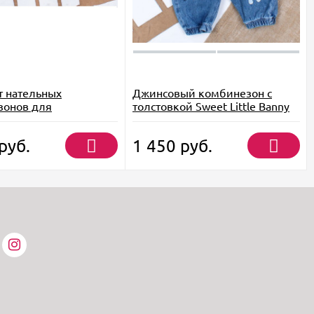
 нательных
Джинсовый комбинезон с
зонов для
толстовкой Sweet Little Banny
денных
руб.
1 450
руб.