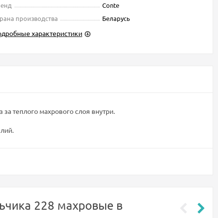
ренд
Conte
рана производства
Беларусь
одробные характеристики
з за теплого махрового слоя внутри.
лий.
ьчика 228 махровые в