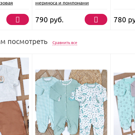
озовая
мериноса и помпонами
790
руб.
780
ру
м посмотреть
Сравнить все