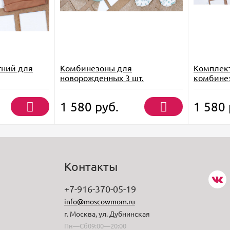
тний для
Комбинезоны для
Комплект
новорожденных 3 шт.
комбине
новорож
1 580
руб.
1 580
Контакты
+7-916-370-05-19
info@moscowmom.ru
г. Москва, ул. Дубнинская
Пн—Сб09:00—20:00