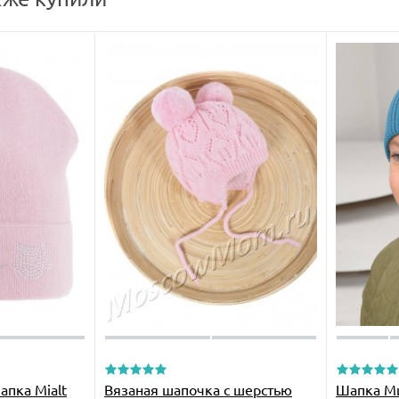
апка Mialt
Вязаная шапочка с шерстью
Шапка Ми