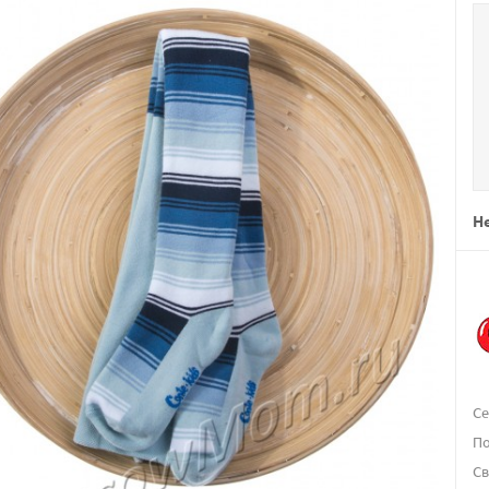
Не
Се
По
Св