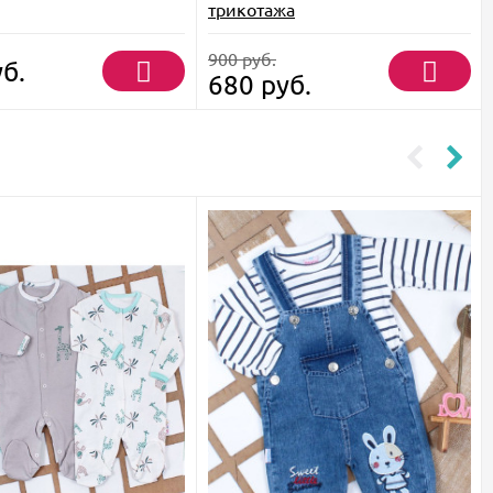
трикотажа
900
руб.
б.
680
руб.