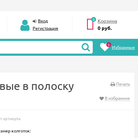
0
Корзина
Вход
0
руб.
Регистрация
0
Избранные
вые в полоску
Печать
В избранное
т артикула
змер колготок: