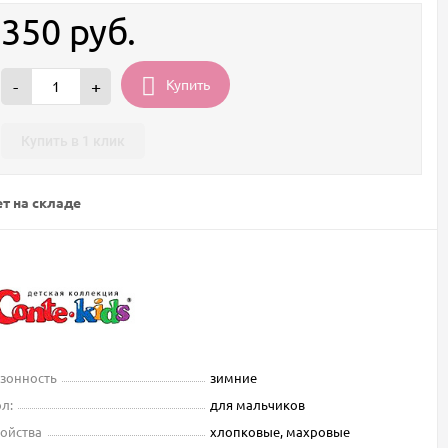
350
руб.
Купить
-
+
Купить в 1 клик
т на складе
зонность
зимние
л:
для мальчиков
ойства
хлопковые, махровые