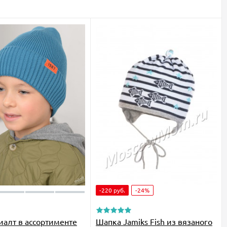
-220
руб.
-24%
алт в ассортименте
Шапка Jamiks Fish из вязаного